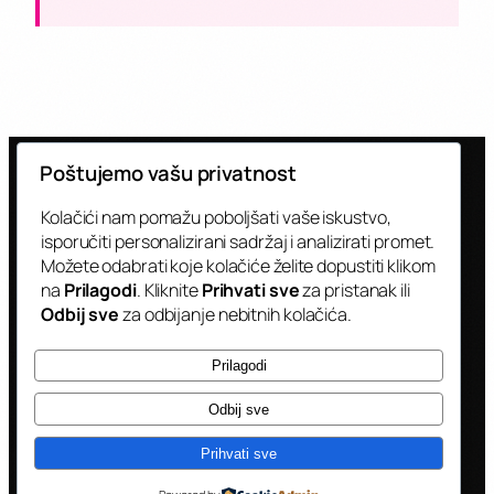
Poštujemo vašu privatnost
Kolačići nam pomažu poboljšati vaše iskustvo,
isporučiti personalizirani sadržaj i analizirati promet.
Možete odabrati koje kolačiće želite dopustiti klikom
CJENIK
BRENDIRANJA KAMIONA
na
Prilagodi
. Kliknite
Prihvati sve
za pristanak ili
Odbij sve
za odbijanje nebitnih kolačića.
Transparentne cijene za sve opcije
Prilagodi
brendiranja.
Odbij sve
Prihvati sve