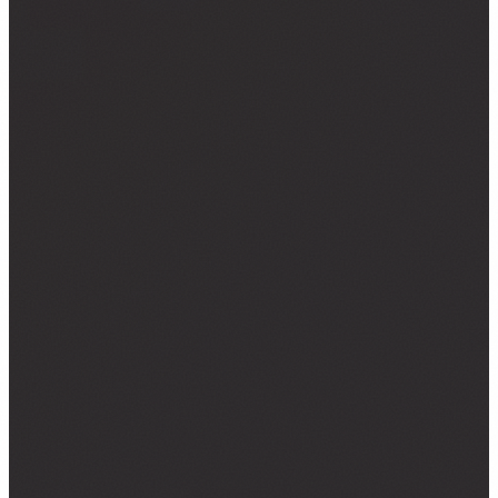
NALJEPNICE ZA KOMBI VOZILA
NALJEPNICE ZA KAMIONE
CAR WRAPPING
PROMJENE BOJE FOLIJOM
OSTALO ▾
TISAK NA TEKSTIL
GRAFIČKI DIZAJN
ZATRAŽI PONUDU →