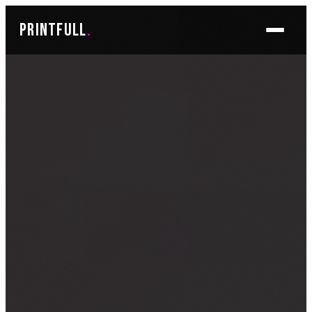
Skoči
printfull
.
do
sadržaja
BRENDIRANJE PROSTORA ▾
FOTO TAPETE
OSLIKAVANJE IZLOGA
OSLIKAVANJE ZIDOVA
PLAKATI I POSTERI
BRENDIRANJE VOZILA ▾
NALJEPNICE ZA OSOBNA VOZILA
NALJEPNICE ZA DOSTAVNA VOZILA