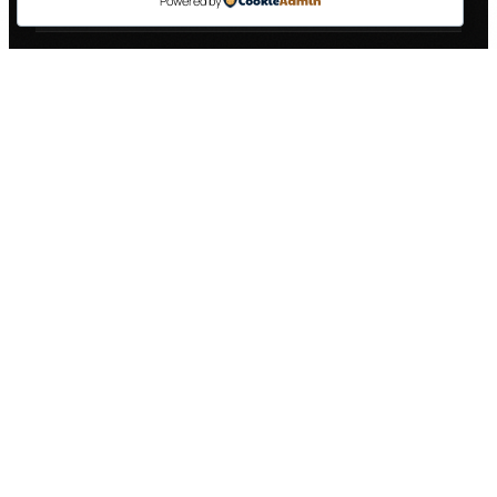
Powered by
VRSTA USLUGE
OPIS
CIJENA
Kabina
Prednja strana, vrata,
250 €
kamiona
bočni prozori
Bok prikolice
Jedna strana prikolice,
400 €
(do 40m²)
standardna veličina
Bok prikolice
Jedna strana prikolice,
600 €
(40-60m²)
velika veličina
Zadnja strana
150 €
Vrata + reflektirajuće trake
prikolice
Kompletno
Kabina + prikolica (oba
800 €
brendiranje
boka + zadnja strana)
Napomena:
Cijene su informativne i ovise o
dimenzijama vašeg kamiona, složenosti dizajna