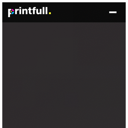
Skoči
do
sadržaja
BRENDIRANJE PROSTORA ▾
FOTO TAPETE
OSLIKAVANJE IZLOGA
OSLIKAVANJE ZIDOVA
PLAKATI I POSTERI
BRENDIRANJE VOZILA ▾
NALJEPNICE ZA OSOBNA VOZILA
NALJEPNICE ZA DOSTAVNA VOZILA