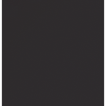
NALJEPNICE ZA KOMBI VOZILA
NALJEPNICE ZA KAMIONE
CAR WRAPPING
PROMJENE BOJE FOLIJOM
OSTALO ▾
TISAK NA TEKSTIL
GRAFIČKI DIZAJN
ZATRAŽI PONUDU →