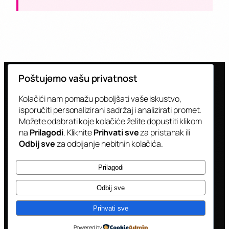
Poštujemo vašu privatnost
Kolačići nam pomažu poboljšati vaše iskustvo,
isporučiti personalizirani sadržaj i analizirati promet.
Možete odabrati koje kolačiće želite dopustiti klikom
CJENIK
BRENDIRANJA KAMIONA
na
Prilagodi
. Kliknite
Prihvati sve
za pristanak ili
Odbij sve
za odbijanje nebitnih kolačića.
Transparentne cijene za sve opcije
Prilagodi
brendiranja.
Odbij sve
Prihvati sve
Powered by