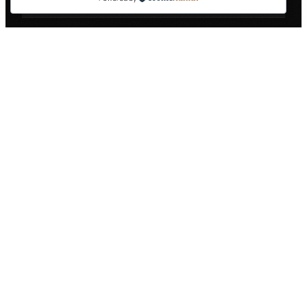
VRSTA USLUGE
OPIS
CIJENA
Kabina
Prednja strana, vrata,
250 €
kamiona
bočni prozori
Bok prikolice
Jedna strana prikolice,
400 €
(do 40m²)
standardna veličina
Bok prikolice
Jedna strana prikolice,
600 €
(40-60m²)
velika veličina
Zadnja strana
150 €
Vrata + reflektirajuće trake
prikolice
Kompletno
Kabina + prikolica (oba
800 €
brendiranje
boka + zadnja strana)
Napomena:
Cijene su informativne i ovise o
dimenzijama vašeg kamiona, složenosti dizajna