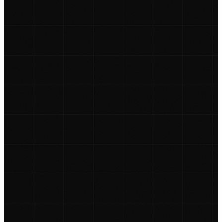
NALJEPNICE ZA KOMBI VOZILA
NALJEPNICE ZA KAMIONE
CAR WRAPPING
PROMJENE BOJE FOLIJOM
OSTALO ▾
TISAK NA TEKSTIL
GRAFIČKI DIZAJN
ZATRAŽI PONUDU →