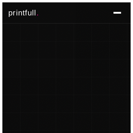
Skoči
printfull
.
do
sadržaja
BRENDIRANJE PROSTORA ▾
FOTO TAPETE
OSLIKAVANJE IZLOGA
OSLIKAVANJE ZIDOVA
PLAKATI I POSTERI
BRENDIRANJE VOZILA ▾
NALJEPNICE ZA OSOBNA VOZILA
NALJEPNICE ZA DOSTAVNA VOZILA