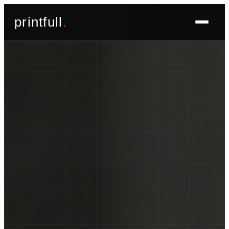
Skoči
printfull
.
do
sadržaja
BRENDIRANJE PROSTORA ▾
FOTO TAPETE
OSLIKAVANJE IZLOGA
OSLIKAVANJE ZIDOVA
PLAKATI I POSTERI
BRENDIRANJE VOZILA ▾
NALJEPNICE ZA OSOBNA VOZILA
NALJEPNICE ZA DOSTAVNA VOZILA