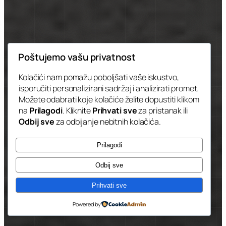
Poštujemo vašu privatnost
Kolačići nam pomažu poboljšati vaše iskustvo,
isporučiti personalizirani sadržaj i analizirati promet.
Možete odabrati koje kolačiće želite dopustiti klikom
na
Prilagodi
. Kliknite
Prihvati sve
za pristanak ili
Odbij sve
za odbijanje nebitnih kolačića.
Prilagodi
Odbij sve
Prihvati sve
Powered by