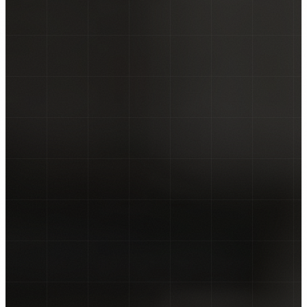
NALJEPNICE ZA KOMBI VOZILA
NALJEPNICE ZA KAMIONE
CAR WRAPPING
PROMJENE BOJE FOLIJOM
OSTALO ▾
TISAK NA TEKSTIL
GRAFIČKI DIZAJN
ZATRAŽI PONUDU →