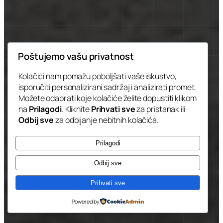
Poštujemo vašu privatnost
Kolačići nam pomažu poboljšati vaše iskustvo,
isporučiti personalizirani sadržaj i analizirati promet.
Možete odabrati koje kolačiće želite dopustiti klikom
na
Prilagodi
. Kliknite
Prihvati sve
za pristanak ili
Odbij sve
za odbijanje nebitnih kolačića.
Prilagodi
Odbij sve
Prihvati sve
Powered by