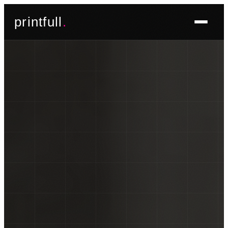
Skoči
printfull
.
do
sadržaja
BRENDIRANJE PROSTORA ▾
FOTO TAPETE
OSLIKAVANJE IZLOGA
OSLIKAVANJE ZIDOVA
PLAKATI I POSTERI
BRENDIRANJE VOZILA ▾
NALJEPNICE ZA OSOBNA VOZILA
NALJEPNICE ZA DOSTAVNA VOZILA