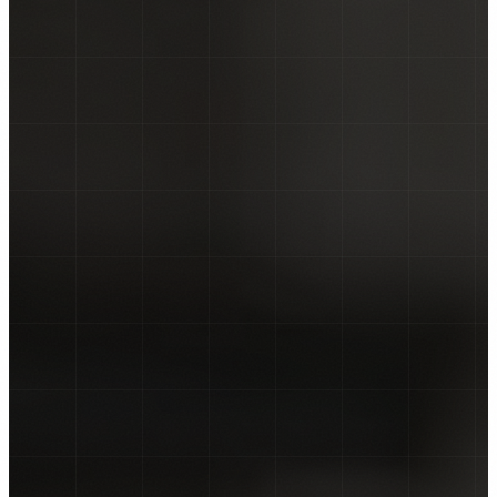
NALJEPNICE ZA KOMBI VOZILA
NALJEPNICE ZA KAMIONE
CAR WRAPPING
PROMJENE BOJE FOLIJOM
OSTALO ▾
TISAK NA TEKSTIL
GRAFIČKI DIZAJN
ZATRAŽI PONUDU →