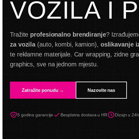
VOZILA I
Tražite
profesionalno brendiranje
? Izrađuje
za vozila
(auto, kombi, kamion),
oslikavanje i
te reklamne materijale. Car wrapping, zidne gr
graphics, sve na jednom mjestu.
Zatražite ponudu →
Nazovite nas
5 godina garancije
Besplatna dostava u HR
Dizajn u 24h