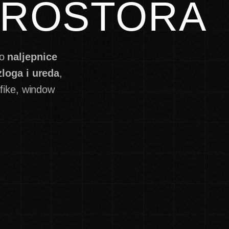
 PROSTORA
mo
naljepnice
zloga i ureda
,
afike, window