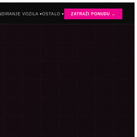
DIRANJE VOZILA ▾
OSTALO ▾
ZATRAŽI PONUDU →