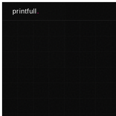
Skoči
printfull
.
do
sadržaja