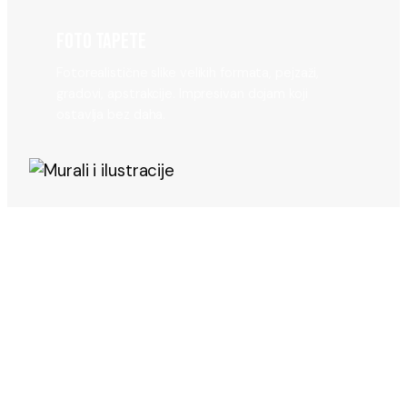
FOTO TAPETE
Fotorealistične slike velikih formata, pejzaži,
gradovi, apstrakcije. Impresivan dojam koji
ostavlja bez daha.
TEHNIKA
MURALI I ILUSTRACIJE
Umjetnički radovi prilagođeni vašem prostoru i
brendu. Jedinstveno i nezaboravno, nema