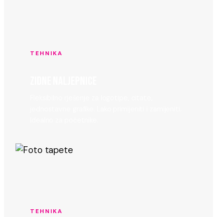
TEHNIKA
ZIDNE NALJEPNICE
Fleksibilno rješenje za logotipe, citate,
jednostavne grafike. Lako primijeniti i zamijeniti.
Idealno za početnike.
TEHNIKA