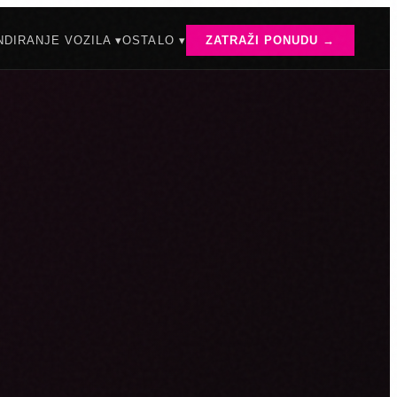
DIRANJE VOZILA ▾
OSTALO ▾
ZATRAŽI PONUDU →