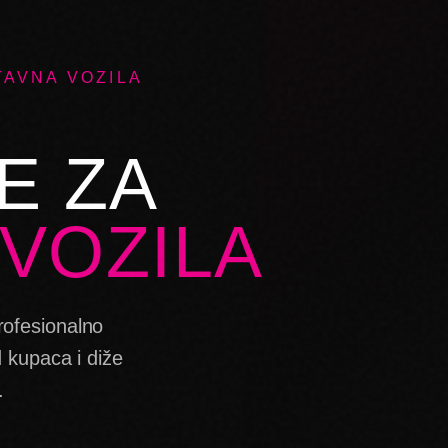
TAVNA VOZILA
E ZA
VOZILA
rofesionalno
 kupaca i diže
.