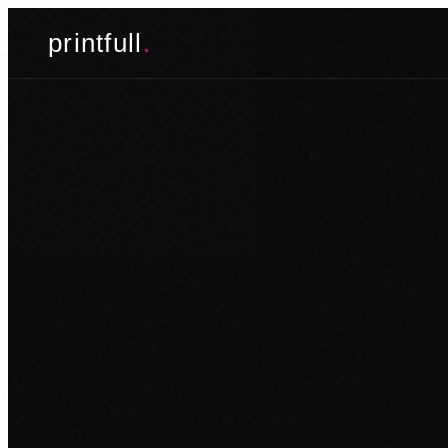
Skoči
printfull
.
do
sadržaja