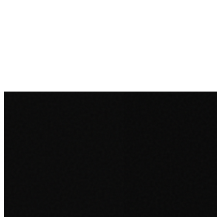
Zatražite ponudu →
Nazovite nas