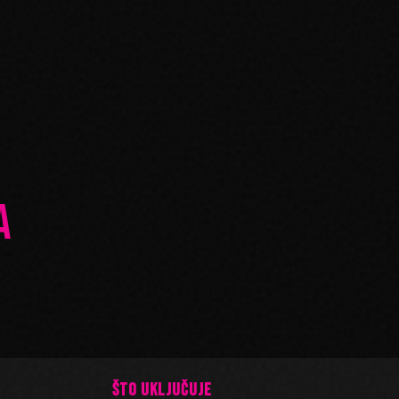
A
ŠTO UKLJUČUJE