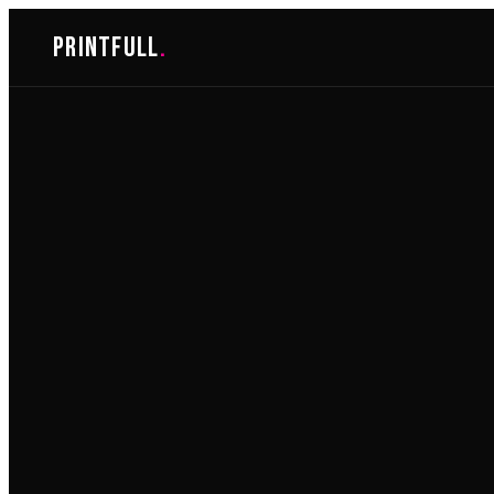
Skoči
printfull
.
do
sadržaja