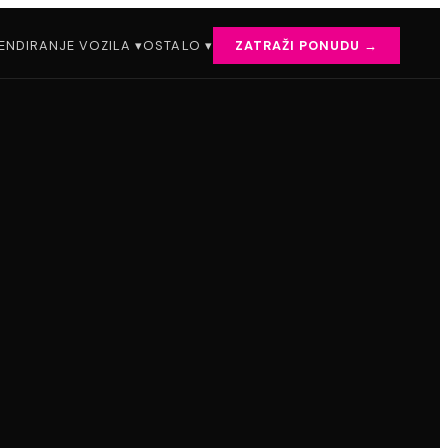
ENDIRANJE VOZILA ▾
OSTALO ▾
ZATRAŽI PONUDU →