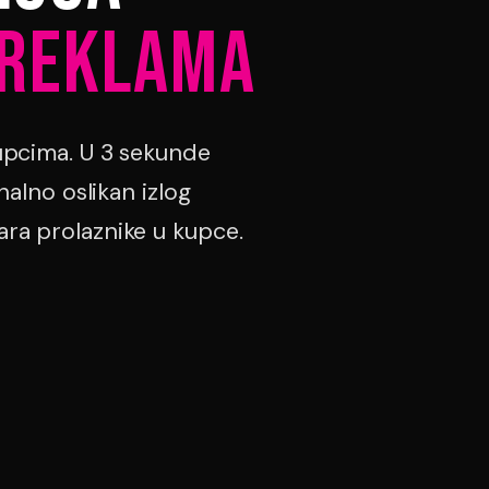
 REKLAMA
kupcima. U 3 sekunde
onalno oslikan izlog
ara prolaznike u kupce.