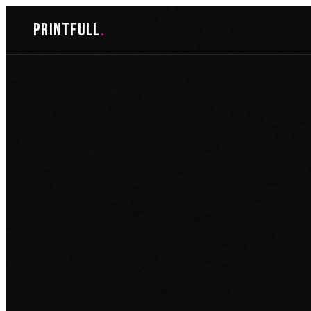
Skoči
printfull
.
do
sadržaja