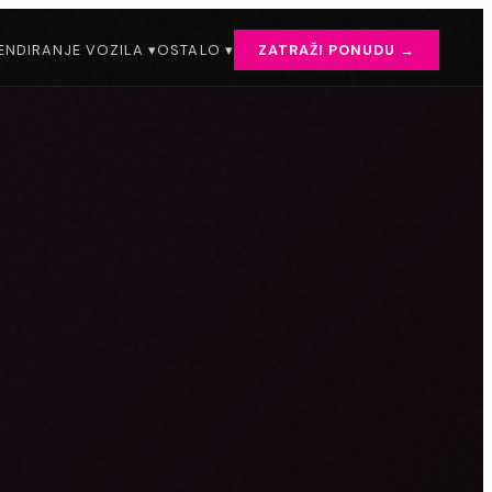
ENDIRANJE VOZILA ▾
OSTALO ▾
ZATRAŽI PONUDU →