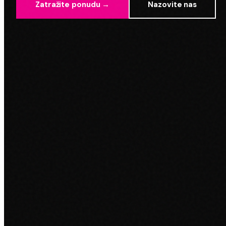
Zatražite ponudu →
Nazovite nas