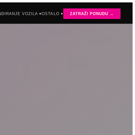
DIRANJE VOZILA ▾
OSTALO ▾
ZATRAŽI PONUDU →