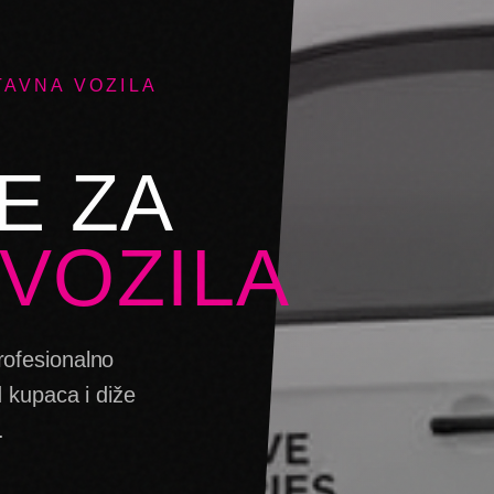
TAVNA VOZILA
E ZA
VOZILA
rofesionalno
 kupaca i diže
.