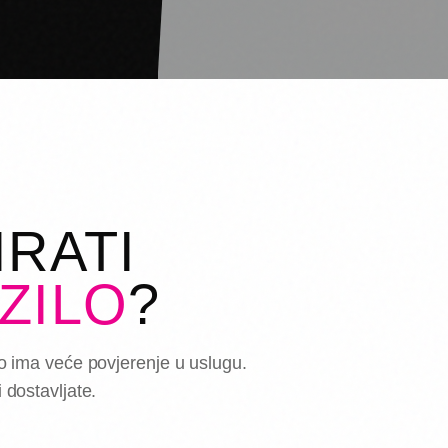
RATI
ZILO
?
lo ima veće povjerenje u uslugu.
 dostavljate.