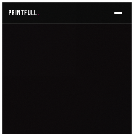
Skoči
printfull
.
do
sadržaja
BRENDIRANJE PROSTORA ▾
FOTO TAPETE
OSLIKAVANJE IZLOGA
OSLIKAVANJE ZIDOVA
PLAKATI I POSTERI
BRENDIRANJE VOZILA ▾
NALJEPNICE ZA OSOBNA VOZILA
NALJEPNICE ZA DOSTAVNA VOZILA