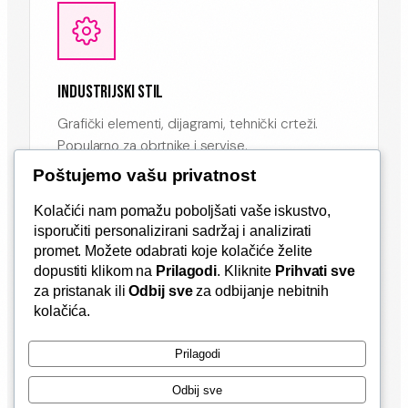
INDUSTRIJSKI STIL
Grafički elementi, dijagrami, tehnički crteži.
Popularno za obrtnike i servise.
Poštujemo vašu privatnost
Kolačići nam pomažu poboljšati vaše iskustvo,
isporučiti personalizirani sadržaj i analizirati
promet. Možete odabrati koje kolačiće želite
dopustiti klikom na
Prilagodi
. Kliknite
Prihvati sve
za pristanak ili
Odbij sve
za odbijanje nebitnih
kolačića.
S FOTOGRAFIJAMA
Prilagodi
Prikažite proizvode direktno na vozilu. Odlično
za ugostiteljstvo i trgovine.
Odbij sve