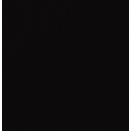
NALJEPNICE ZA KOMBI VOZILA
NALJEPNICE ZA KAMIONE
CAR WRAPPING
PROMJENE BOJE FOLIJOM
OSTALO ▾
TISAK NA TEKSTIL
GRAFIČKI DIZAJN
ZATRAŽI PONUDU →