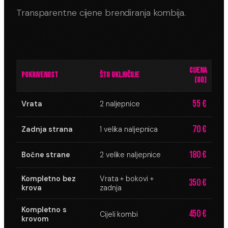
Transparentne cijene brendiranja kombija.
CIJENA
POKRIVENOST
ŠTO UKLJUČUJE
(OD)
55 €
Vrata
2 naljepnice
70 €
Zadnja strana
1 velika naljepnica
180 €
Bočne strane
2 velike naljepnice
Kompletno bez
Vrata + bokovi +
350 €
krova
zadnja
Kompletno s
450 €
Cijeli kombi
krovom