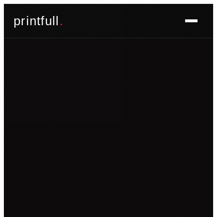
Skoči
printfull
.
do
sadržaja
BRENDIRANJE PROSTORA ▾
FOTO TAPETE
OSLIKAVANJE IZLOGA
OSLIKAVANJE ZIDOVA
PLAKATI I POSTERI
BRENDIRANJE VOZILA ▾
NALJEPNICE ZA OSOBNA VOZILA
NALJEPNICE ZA DOSTAVNA VOZILA