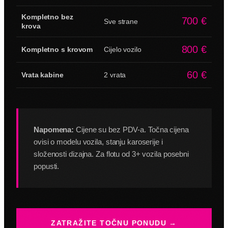
Kompletno bez
700 €
Sve strane
krova
800 €
Kompletno s krovom
Cijelo vozilo
60 €
Vrata kabine
2 vrata
Napomena:
Cijene su bez PDV-a. Točna cijena
ovisi o modelu vozila, stanju karoserije i
složenosti dizajna. Za flotu od 3+ vozila posebni
popusti.
ZATRAŽITE TOČNU PONUDU →