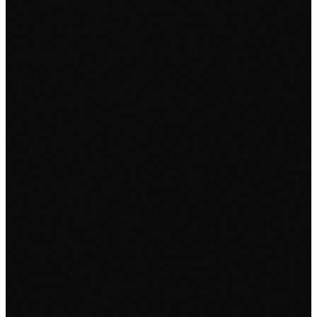
NALJEPNICE ZA KOMBI VOZILA
NALJEPNICE ZA KAMIONE
CAR WRAPPING
PROMJENE BOJE FOLIJOM
OSTALO ▾
TISAK NA TEKSTIL
GRAFIČKI DIZAJN
ZATRAŽI PONUDU →