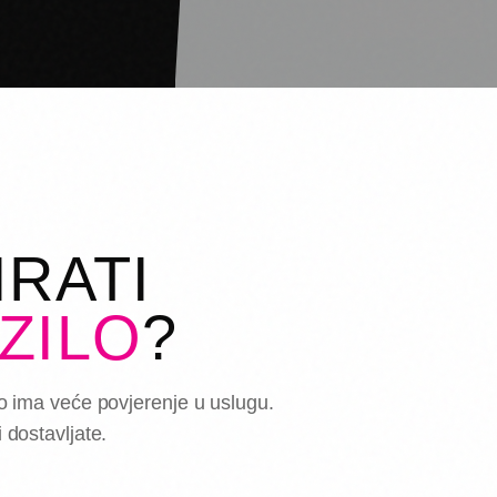
RATI
ZILO
?
lo ima veće povjerenje u uslugu.
 dostavljate.