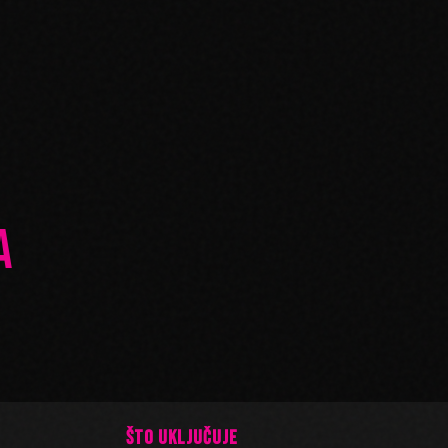
A
ŠTO UKLJUČUJE