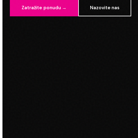
Zatražite ponudu →
Nazovite nas