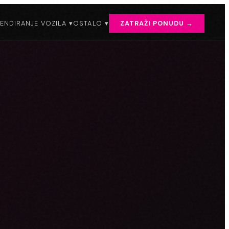
ENDIRANJE VOZILA ▾
OSTALO ▾
ZATRAŽI PONUDU →