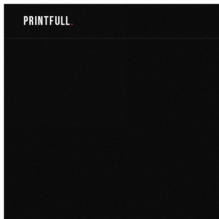
Skoči
printfull
.
do
sadržaja