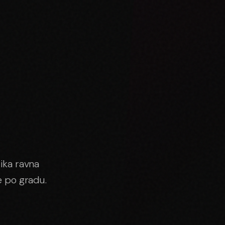
lika ravna
e po gradu.