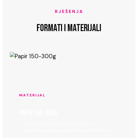
RJEŠENJA
FORMATI I MATERIJALI
MATERIJAL
PAPIR 150-300G
Standardno, ekonomično rješenje za
kratkoročnu primjenu. Idealno za promotivne
akcije i sezonske kampanje.