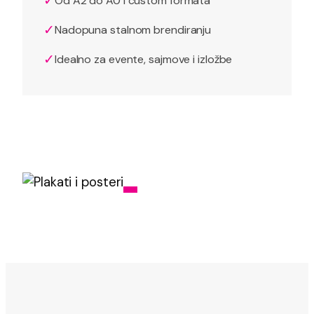
✓
Od A2 do A0 i custom formata
✓
Nadopuna stalnom brendiranju
✓
Idealno za evente, sajmove i izložbe