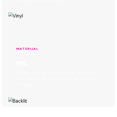
MATERIJAL
VINYL
Izdržljivo, za višekratnu upotrebu. Otporan na
vlagu i mehaničko oštećenje. Idealno za trajniju
primjenu.