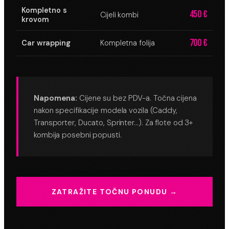
Kompletno s
450 €
Cijeli kombi
krovom
700 €
Car wrapping
Kompletna folija
Napomena:
Cijene su bez PDV-a. Točna cijena
nakon specifikacije modela vozila (Caddy,
Transporter, Ducato, Sprinter…). Za flote od 3+
kombija posebni popusti.
ZATRAŽITE TOČNU PONUDU →