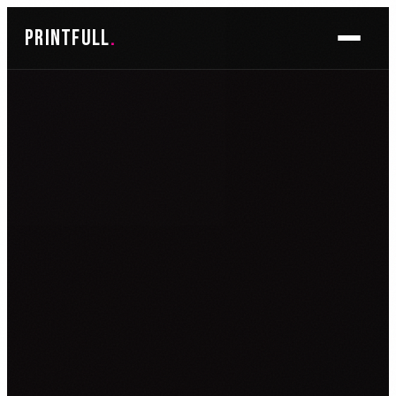
Skoči
printfull
.
do
sadržaja
BRENDIRANJE PROSTORA ▾
FOTO TAPETE
OSLIKAVANJE IZLOGA
OSLIKAVANJE ZIDOVA
PLAKATI I POSTERI
BRENDIRANJE VOZILA ▾
NALJEPNICE ZA OSOBNA VOZILA
NALJEPNICE ZA DOSTAVNA VOZILA