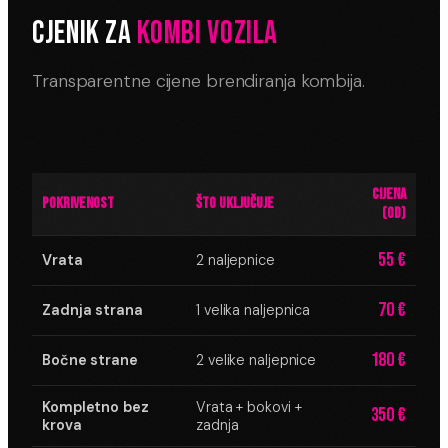
CJENIK ZA
KOMBI VOZILA
Transparentne cijene brendiranja kombija.
CIJENA
POKRIVENOST
ŠTO UKLJUČUJE
(OD)
55 €
Vrata
2 naljepnice
70 €
Zadnja strana
1 velika naljepnica
180 €
Bočne strane
2 velike naljepnice
Kompletno bez
Vrata + bokovi +
350 €
krova
zadnja