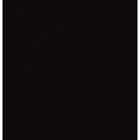
NALJEPNICE ZA KOMBI VOZILA
NALJEPNICE ZA KAMIONE
CAR WRAPPING
PROMJENE BOJE FOLIJOM
OSTALO ▾
TISAK NA TEKSTIL
GRAFIČKI DIZAJN
ZATRAŽI PONUDU →