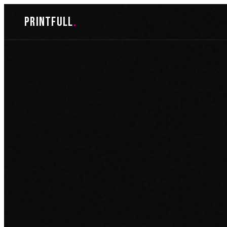
Skoči
printfull
.
do
sadržaja