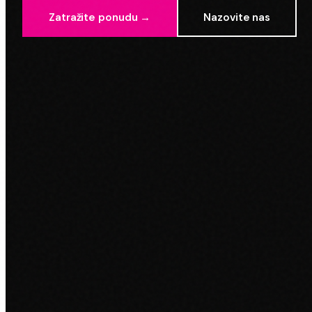
Zatražite ponudu →
Nazovite nas