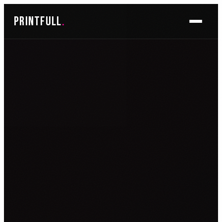
Skoči
printfull
.
do
sadržaja
BRENDIRANJE PROSTORA ▾
FOTO TAPETE
OSLIKAVANJE IZLOGA
OSLIKAVANJE ZIDOVA
PLAKATI I POSTERI
BRENDIRANJE VOZILA ▾
NALJEPNICE ZA OSOBNA VOZILA
NALJEPNICE ZA DOSTAVNA VOZILA