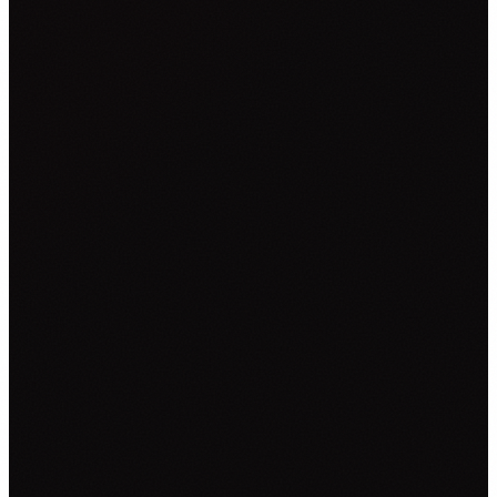
NALJEPNICE ZA KOMBI VOZILA
NALJEPNICE ZA KAMIONE
CAR WRAPPING
PROMJENE BOJE FOLIJOM
OSTALO ▾
TISAK NA TEKSTIL
GRAFIČKI DIZAJN
ZATRAŽI PONUDU →