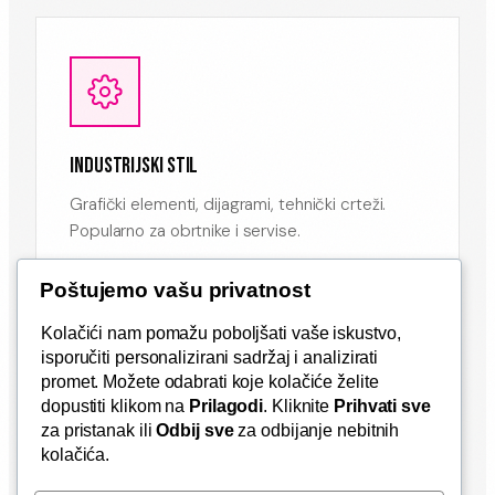
INDUSTRIJSKI STIL
Grafički elementi, dijagrami, tehnički crteži.
Popularno za obrtnike i servise.
Poštujemo vašu privatnost
Kolačići nam pomažu poboljšati vaše iskustvo,
isporučiti personalizirani sadržaj i analizirati
promet. Možete odabrati koje kolačiće želite
dopustiti klikom na
Prilagodi
. Kliknite
Prihvati sve
za pristanak ili
Odbij sve
za odbijanje nebitnih
S FOTOGRAFIJAMA
kolačića.
Prikažite proizvode direktno na vozilu. Odlično