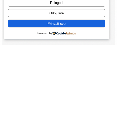
Prilagodi
za ugostiteljstvo i trgovine.
Odbij sve
Prihvati sve
Powered by
PORTFOLIO
Primjeri
Brendiranih
Kombi Vozila
Inspiracija za vaš kombi, uočljivo i profesionalno.