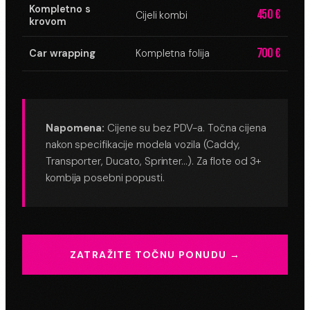
Kompletno s
450 €
Cijeli kombi
krovom
700 €
Car wrapping
Kompletna folija
Napomena:
Cijene su bez PDV-a. Točna cijena
nakon specifikacije modela vozila (Caddy,
Transporter, Ducato, Sprinter…). Za flote od 3+
kombija posebni popusti.
ZATRAŽITE TOČNU PONUDU →