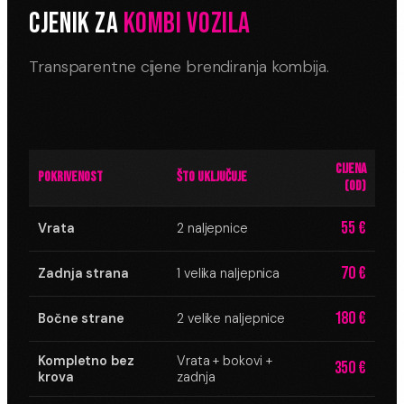
CJENIK ZA
KOMBI VOZILA
Transparentne cijene brendiranja kombija.
CIJENA
POKRIVENOST
ŠTO UKLJUČUJE
(OD)
55 €
Vrata
2 naljepnice
70 €
Zadnja strana
1 velika naljepnica
180 €
Bočne strane
2 velike naljepnice
Kompletno bez
Vrata + bokovi +
350 €
krova
zadnja