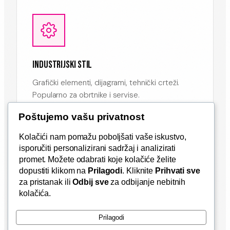
INDUSTRIJSKI STIL
Grafički elementi, dijagrami, tehnički crteži.
Popularno za obrtnike i servise.
Poštujemo vašu privatnost
Kolačići nam pomažu poboljšati vaše iskustvo,
isporučiti personalizirani sadržaj i analizirati
promet. Možete odabrati koje kolačiće želite
dopustiti klikom na
Prilagodi
. Kliknite
Prihvati sve
za pristanak ili
Odbij sve
za odbijanje nebitnih
kolačića.
S FOTOGRAFIJAMA
Prikažite proizvode direktno na vozilu. Odlično
Prilagodi
za ugostiteljstvo i trgovine.