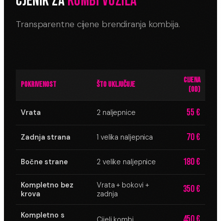
CJENIK ZA
KOMBI VOZILA
Transparentne cijene brendiranja kombija.
CIJENA
POKRIVENOST
ŠTO UKLJUČUJE
(OD)
55 €
Vrata
2 naljepnice
70 €
Zadnja strana
1 velika naljepnica
180 €
Bočne strane
2 velike naljepnice
Kompletno bez
Vrata + bokovi +
350 €
krova
zadnja
Kompletno s
450 €
Cijeli kombi