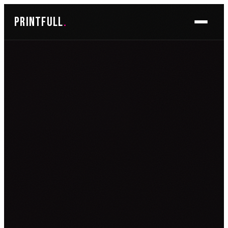
Skoči
printfull
.
do
sadržaja
BRENDIRANJE PROSTORA ▾
FOTO TAPETE
OSLIKAVANJE IZLOGA
OSLIKAVANJE ZIDOVA
PLAKATI I POSTERI
BRENDIRANJE VOZILA ▾
NALJEPNICE ZA OSOBNA VOZILA
NALJEPNICE ZA DOSTAVNA VOZILA