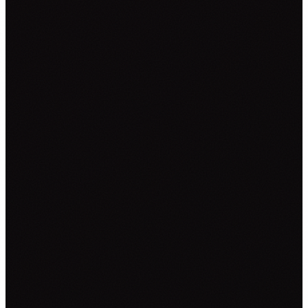
NALJEPNICE ZA KOMBI VOZILA
NALJEPNICE ZA KAMIONE
CAR WRAPPING
PROMJENE BOJE FOLIJOM
OSTALO ▾
TISAK NA TEKSTIL
GRAFIČKI DIZAJN
ZATRAŽI PONUDU →