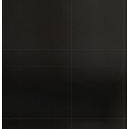
NALJEPNICE ZA KOMBI VOZILA
NALJEPNICE ZA KAMIONE
CAR WRAPPING
PROMJENE BOJE FOLIJOM
OSTALO ▾
TISAK NA TEKSTIL
GRAFIČKI DIZAJN
ZATRAŽI PONUDU →