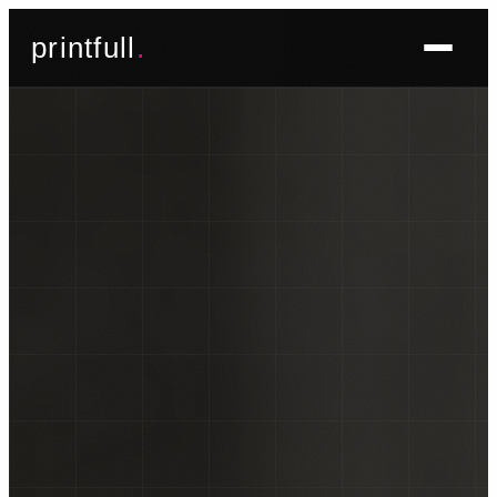
Skoči
printfull
.
do
sadržaja
BRENDIRANJE PROSTORA ▾
FOTO TAPETE
OSLIKAVANJE IZLOGA
OSLIKAVANJE ZIDOVA
PLAKATI I POSTERI
BRENDIRANJE VOZILA ▾
NALJEPNICE ZA OSOBNA VOZILA
NALJEPNICE ZA DOSTAVNA VOZILA