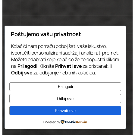
Poštujemo vašu privatnost
Kolačići nam pomažu poboljšati vaše iskustvo,
isporučiti personalizirani sadržaj i analizirati promet.
Možete odabrati koje kolačiće želite dopustiti klikom
na
Prilagodi
. Kliknite
Prihvati sve
za pristanak ili
Odbij sve
za odbijanje nebitnih kolačića.
Prilagodi
Odbij sve
Prihvati sve
Powered by