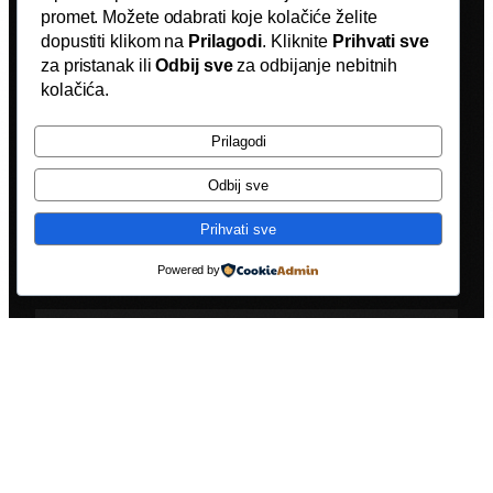
promet. Možete odabrati koje kolačiće želite
dopustiti klikom na
Prilagodi
. Kliknite
Prihvati sve
za pristanak ili
Odbij sve
za odbijanje nebitnih
kolačića.
CJENIK
BRENDIRANJA KAMIONA
Prilagodi
Transparentne cijene za sve opcije
Odbij sve
brendiranja.
Prihvati sve
Powered by
VRSTA USLUGE
OPIS
CIJENA
Kabina
Prednja strana, vrata,
250 €
kamiona
bočni prozori
Bok prikolice
Jedna strana prikolice,
400 €
(do 40m²)
standardna veličina