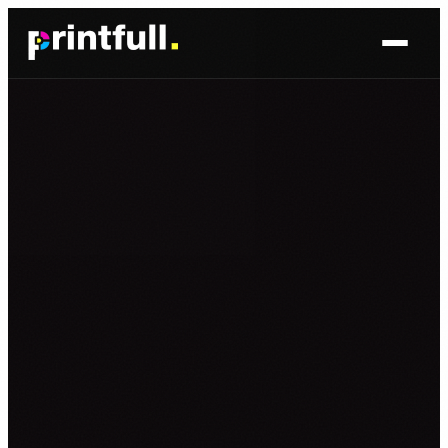
Skoči
do
sadržaja
BRENDIRANJE PROSTORA ▾
FOTO TAPETE
OSLIKAVANJE IZLOGA
OSLIKAVANJE ZIDOVA
PLAKATI I POSTERI
BRENDIRANJE VOZILA ▾
NALJEPNICE ZA OSOBNA VOZILA
NALJEPNICE ZA DOSTAVNA VOZILA