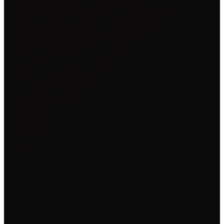
NALJEPNICE ZA KOMBI VOZILA
NALJEPNICE ZA KAMIONE
CAR WRAPPING
PROMJENE BOJE FOLIJOM
OSTALO ▾
TISAK NA TEKSTIL
GRAFIČKI DIZAJN
ZATRAŽI PONUDU →