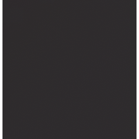
NALJEPNICE ZA KOMBI VOZILA
NALJEPNICE ZA KAMIONE
CAR WRAPPING
PROMJENE BOJE FOLIJOM
OSTALO ▾
TISAK NA TEKSTIL
GRAFIČKI DIZAJN
ZATRAŽI PONUDU →