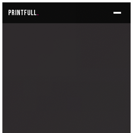
Skoči
printfull
.
do
sadržaja
BRENDIRANJE PROSTORA ▾
FOTO TAPETE
OSLIKAVANJE IZLOGA
OSLIKAVANJE ZIDOVA
PLAKATI I POSTERI
BRENDIRANJE VOZILA ▾
NALJEPNICE ZA OSOBNA VOZILA
NALJEPNICE ZA DOSTAVNA VOZILA