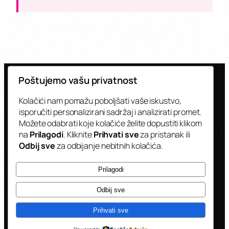
Poštujemo vašu privatnost
Kolačići nam pomažu poboljšati vaše iskustvo,
isporučiti personalizirani sadržaj i analizirati promet.
Možete odabrati koje kolačiće želite dopustiti klikom
CJENIK
BRENDIRANJA KAMIONA
na
Prilagodi
. Kliknite
Prihvati sve
za pristanak ili
Odbij sve
za odbijanje nebitnih kolačića.
Transparentne cijene za sve opcije
Prilagodi
brendiranja.
Odbij sve
Prihvati sve