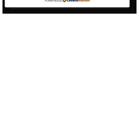
Powered by
VRSTA USLUGE
OPIS
CIJENA
Kabina
Prednja strana, vrata,
250 €
kamiona
bočni prozori
Bok prikolice
Jedna strana prikolice,
400 €
(do 40m²)
standardna veličina
Bok prikolice
Jedna strana prikolice,
600 €
(40-60m²)
velika veličina
Zadnja strana
150 €
Vrata + reflektirajuće trake
prikolice
Kompletno
Kabina + prikolica (oba
800 €
brendiranje
boka + zadnja strana)
Napomena:
Cijene su informativne i ovise o
dimenzijama vašeg kamiona, složenosti dizajna