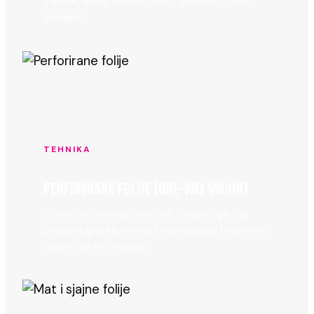
vrijeme, akcije. Jednostavno, učinkovito, lako
zamijeniti.
TEHNIKA
PERFORIRANE FOLIJE (ONE-WAY VISION)
Vidite van, ali ulazi svjetlost. Vanjski izgled je
potpuna grafika, unutra imate pogled i svjetlost.
Idealno za veće izloge.