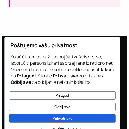
Poštujemo vašu privatnost
Kolačići nam pomažu poboljšati vaše iskustvo,
isporučiti personalizirani sadržaj i analizirati promet.
Možete odabrati koje kolačiće želite dopustiti klikom
CJENIK
BRENDIRANJA KAMIONA
na
Prilagodi
. Kliknite
Prihvati sve
za pristanak ili
Odbij sve
za odbijanje nebitnih kolačića.
Transparentne cijene za sve opcije
Prilagodi
brendiranja.
Odbij sve
Prihvati sve