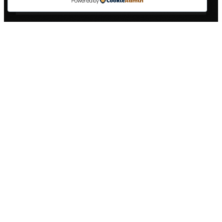
Powered by
VRSTA USLUGE
OPIS
CIJENA
Kabina
Prednja strana, vrata,
250 €
kamiona
bočni prozori
Bok prikolice
Jedna strana prikolice,
400 €
(do 40m²)
standardna veličina
Bok prikolice
Jedna strana prikolice,
600 €
(40-60m²)
velika veličina
Zadnja strana
150 €
Vrata + reflektirajuće trake
prikolice
Kompletno
Kabina + prikolica (oba
800 €
brendiranje
boka + zadnja strana)
Napomena:
Cijene su informativne i ovise o
dimenzijama vašeg kamiona, složenosti dizajna