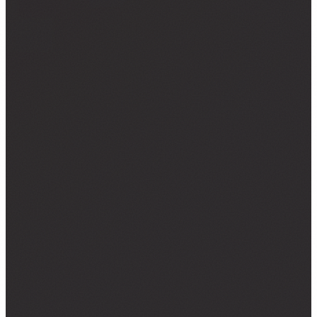
NALJEPNICE ZA KOMBI VOZILA
NALJEPNICE ZA KAMIONE
CAR WRAPPING
PROMJENE BOJE FOLIJOM
OSTALO ▾
TISAK NA TEKSTIL
GRAFIČKI DIZAJN
ZATRAŽI PONUDU →