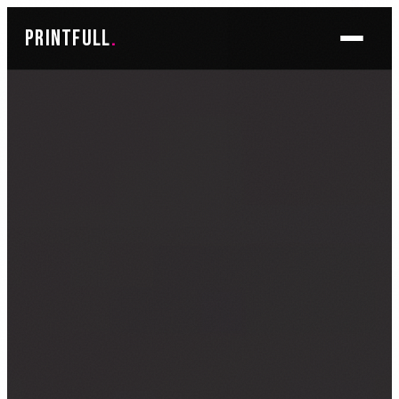
Skoči
printfull
.
do
sadržaja
BRENDIRANJE PROSTORA ▾
FOTO TAPETE
OSLIKAVANJE IZLOGA
OSLIKAVANJE ZIDOVA
PLAKATI I POSTERI
BRENDIRANJE VOZILA ▾
NALJEPNICE ZA OSOBNA VOZILA
NALJEPNICE ZA DOSTAVNA VOZILA