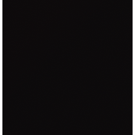
NALJEPNICE ZA KOMBI VOZILA
NALJEPNICE ZA KAMIONE
CAR WRAPPING
PROMJENE BOJE FOLIJOM
OSTALO ▾
TISAK NA TEKSTIL
GRAFIČKI DIZAJN
ZATRAŽI PONUDU →