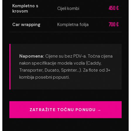
Kompletno s
450 €
Cijeli kombi
krovom
700 €
Car wrapping
Kompletna folija
Napomena:
Cijene su bez PDV-a. Točna cijena
nakon specifikacije modela vozila (Caddy,
Transporter, Ducato, Sprinter…). Za flote od 3+
kombija posebni popusti.
ZATRAŽITE TOČNU PONUDU →