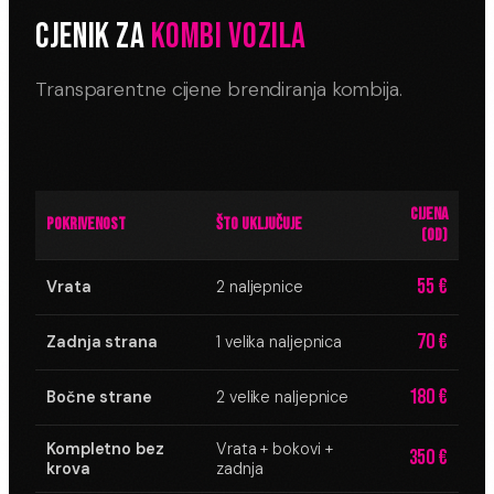
CJENIK ZA
KOMBI VOZILA
Transparentne cijene brendiranja kombija.
CIJENA
POKRIVENOST
ŠTO UKLJUČUJE
(OD)
55 €
Vrata
2 naljepnice
70 €
Zadnja strana
1 velika naljepnica
180 €
Bočne strane
2 velike naljepnice
Kompletno bez
Vrata + bokovi +
350 €
krova
zadnja