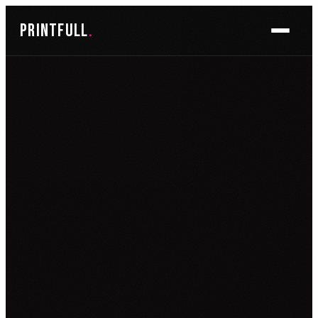
Skoči
printfull
.
do
sadržaja
BRENDIRANJE PROSTORA ▾
FOTO TAPETE
OSLIKAVANJE IZLOGA
OSLIKAVANJE ZIDOVA
PLAKATI I POSTERI
BRENDIRANJE VOZILA ▾
NALJEPNICE ZA OSOBNA VOZILA
NALJEPNICE ZA DOSTAVNA VOZILA