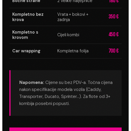
180 €
Bočne strane
2 velike naljepnice
Kompletno bez
Vrata + bokovi +
350 €
krova
zadnja
Kompletno s
450 €
Cijeli kombi
krovom
700 €
Car wrapping
Kompletna folija
Napomena:
Cijene su bez PDV-a. Točna cijena
nakon specifikacije modela vozila (Caddy,
Transporter, Ducato, Sprinter…). Za flote od 3+
kombija posebni popusti.