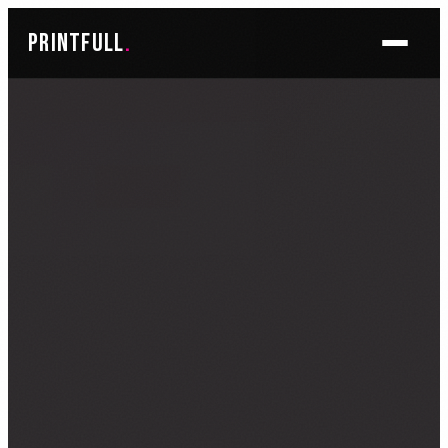
Skoči
printfull
.
do
sadržaja
BRENDIRANJE PROSTORA ▾
FOTO TAPETE
OSLIKAVANJE IZLOGA
OSLIKAVANJE ZIDOVA
PLAKATI I POSTERI
BRENDIRANJE VOZILA ▾
NALJEPNICE ZA OSOBNA VOZILA
NALJEPNICE ZA DOSTAVNA VOZILA