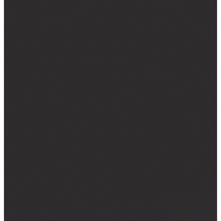
NALJEPNICE ZA KOMBI VOZILA
NALJEPNICE ZA KAMIONE
CAR WRAPPING
PROMJENE BOJE FOLIJOM
OSTALO ▾
TISAK NA TEKSTIL
GRAFIČKI DIZAJN
ZATRAŽI PONUDU →