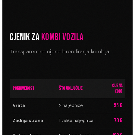
CJENIK ZA
KOMBI VOZILA
Transparentne cijene brendiranja kombija.
CIJENA
POKRIVENOST
ŠTO UKLJUČUJE
(OD)
55 €
Vrata
2 naljepnice
70 €
Zadnja strana
1 velika naljepnica