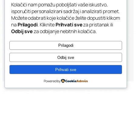
Kolačići nam pomažu poboljšati vaše iskustvo,
isporučiti personalizirani sadržaj i analizirati promet.
Možete odabrati koje kolačiće želite dopustiti klikom
S FOTOGRAFIJAMA
na
Prilagodi
. Kliknite
Prihvati sve
za pristanak ili
Prikažite proizvode direktno na vozilu. Odlično
Odbij sve
za odbijanje nebitnih kolačića.
za ugostiteljstvo i trgovine.
Prilagodi
Odbij sve
Prihvati sve
Powered by
PORTFOLIO
Primjeri
Brendiranih
Kombi Vozila