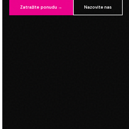
Zatražite ponudu →
Nazovite nas