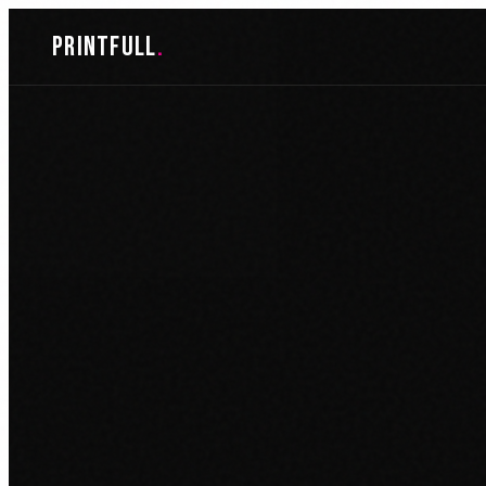
Skoči
printfull
.
do
sadržaja