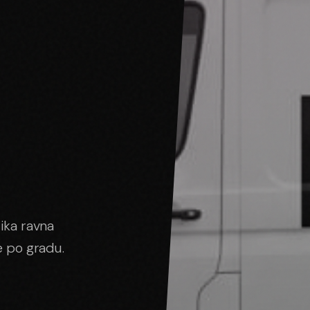
lika ravna
e po gradu.