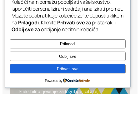
Kolačići nam pomažu poboljšati vaše iskustvo,
isporučiti personalizirani sadržaj i analizirati promet.
Možete odabrati koje kolačiće želite dopustiti klikom
na
Prilagodi
. Kliknite
Prihvati sve
za pristanak ili
Odbij sve
za odbijanje nebitnih kolačića.
Prilagodi
Odbij sve
TEHNIKA
Prihvati sve
ZIDNE NALJEPNICE
Powered by
Fleksibilno rješenje za logotipe, citate,
jednostavne grafike. Lako primijeniti i zamijeniti.
Idealno za početnike.