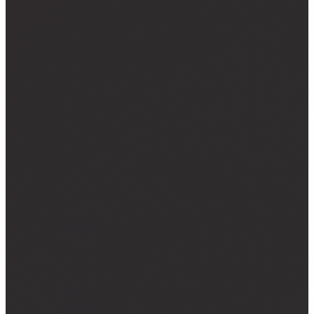
NALJEPNICE ZA KOMBI VOZILA
NALJEPNICE ZA KAMIONE
CAR WRAPPING
PROMJENE BOJE FOLIJOM
OSTALO ▾
TISAK NA TEKSTIL
GRAFIČKI DIZAJN
ZATRAŽI PONUDU →