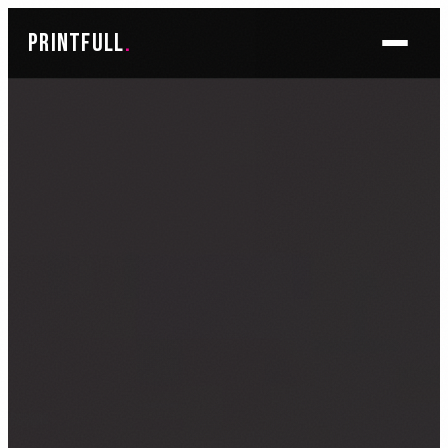
Skoči
printfull
.
do
sadržaja
BRENDIRANJE PROSTORA ▾
FOTO TAPETE
OSLIKAVANJE IZLOGA
OSLIKAVANJE ZIDOVA
PLAKATI I POSTERI
BRENDIRANJE VOZILA ▾
NALJEPNICE ZA OSOBNA VOZILA
NALJEPNICE ZA DOSTAVNA VOZILA