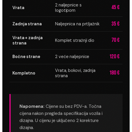
2 naljepnice s
45 €
Vrata
logotipom
35 €
Zadnja strana
Naljepnica na prtljažnik
Vrata + zadnja
70 €
Komplet stražnji dio
strana
120 €
Bočne strane
2 veće naljepnice
Vrata, bokovi, zadnja
180 €
Kompletno
strana
Napomena:
Cijene su bez PDV-a. Točna
cijena nakon pregleda specifikacija vozila i
dizajna. U cijenu je uključeno 2 korekture
dizajna.