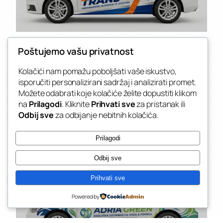
Poštujemo vašu privatnost
Kolačići nam pomažu poboljšati vaše iskustvo,
isporučiti personalizirani sadržaj i analizirati promet.
Možete odabrati koje kolačiće želite dopustiti klikom
na
Prilagodi
. Kliknite
Prihvati sve
za pristanak ili
Odbij sve
za odbijanje nebitnih kolačića.
Prilagodi
Odbij sve
Prihvati sve
Powered by