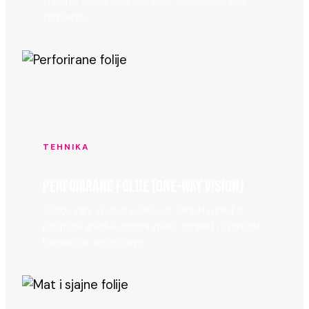
vrijeme, akcije. Jednostavno, učinkovito, lako
zamijeniti.
TEHNIKA
PERFORIRANE FOLIJE (ONE-WAY VISION)
Vidite van, ali ulazi svjetlost. Vanjski izgled je
potpuna grafika, unutra imate pogled i svjetlost.
Idealno za veće izloge.