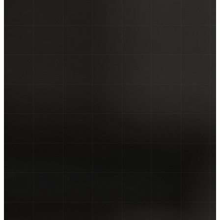
NALJEPNICE ZA KOMBI VOZILA
NALJEPNICE ZA KAMIONE
CAR WRAPPING
PROMJENE BOJE FOLIJOM
OSTALO ▾
TISAK NA TEKSTIL
GRAFIČKI DIZAJN
ZATRAŽI PONUDU →