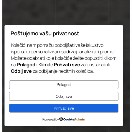
Poštujemo vašu privatnost
Kolačići nam pomažu poboljšati vaše iskustvo,
isporučiti personalizirani sadržaj i analizirati promet.
Možete odabrati koje kolačiće želite dopustiti klikom
na
Prilagodi
. Kliknite
Prihvati sve
za pristanak ili
Odbij sve
za odbijanje nebitnih kolačića.
Prilagodi
Odbij sve
Prihvati sve
Powered by