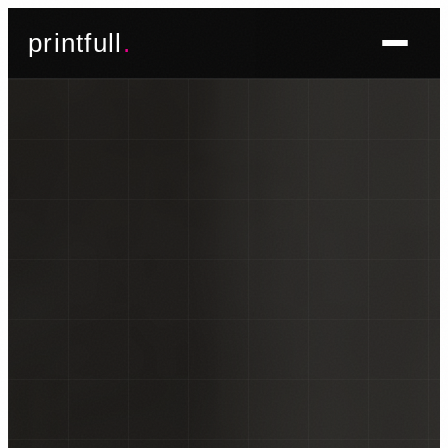
Skoči
printfull
.
do
sadržaja
BRENDIRANJE PROSTORA ▾
FOTO TAPETE
OSLIKAVANJE IZLOGA
OSLIKAVANJE ZIDOVA
PLAKATI I POSTERI
BRENDIRANJE VOZILA ▾
NALJEPNICE ZA OSOBNA VOZILA
NALJEPNICE ZA DOSTAVNA VOZILA