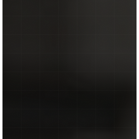
NALJEPNICE ZA KOMBI VOZILA
NALJEPNICE ZA KAMIONE
CAR WRAPPING
PROMJENE BOJE FOLIJOM
OSTALO ▾
TISAK NA TEKSTIL
GRAFIČKI DIZAJN
ZATRAŽI PONUDU →