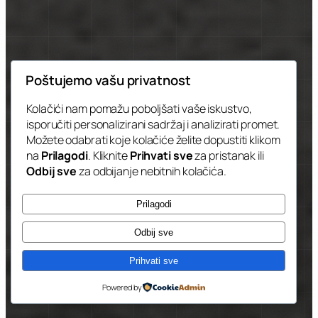
Poštujemo vašu privatnost
Kolačići nam pomažu poboljšati vaše iskustvo,
isporučiti personalizirani sadržaj i analizirati promet.
Možete odabrati koje kolačiće želite dopustiti klikom
na
Prilagodi
. Kliknite
Prihvati sve
za pristanak ili
Odbij sve
za odbijanje nebitnih kolačića.
Prilagodi
Odbij sve
Prihvati sve
Powered by