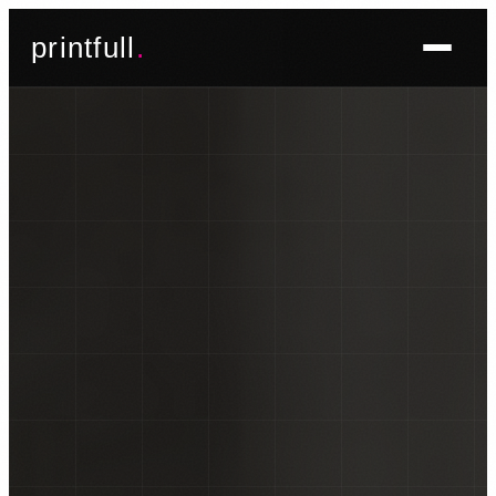
Skoči
printfull
.
do
sadržaja
BRENDIRANJE PROSTORA ▾
FOTO TAPETE
OSLIKAVANJE IZLOGA
OSLIKAVANJE ZIDOVA
PLAKATI I POSTERI
BRENDIRANJE VOZILA ▾
NALJEPNICE ZA OSOBNA VOZILA
NALJEPNICE ZA DOSTAVNA VOZILA